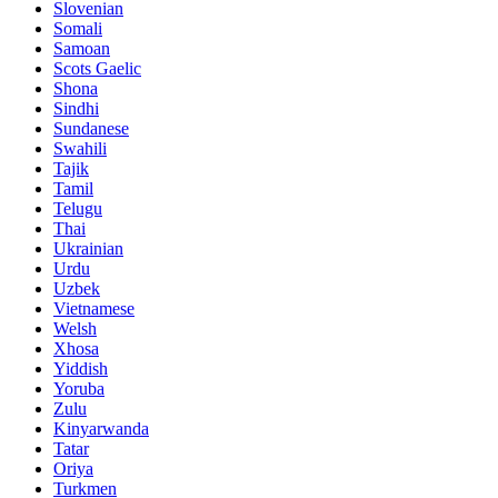
Slovenian
Somali
Samoan
Scots Gaelic
Shona
Sindhi
Sundanese
Swahili
Tajik
Tamil
Telugu
Thai
Ukrainian
Urdu
Uzbek
Vietnamese
Welsh
Xhosa
Yiddish
Yoruba
Zulu
Kinyarwanda
Tatar
Oriya
Turkmen