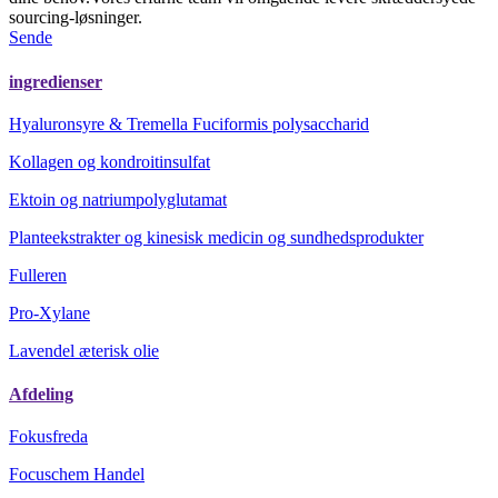
sourcing-løsninger.
Sende
ingredienser
Hyaluronsyre & Tremella Fuciformis polysaccharid
Kollagen og kondroitinsulfat
Ektoin og natriumpolyglutamat
Planteekstrakter og kinesisk medicin og sundhedsprodukter
Fulleren
Pro-Xylane
Lavendel æterisk olie
Afdeling
Fokusfreda
Focuschem Handel