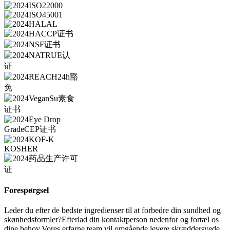
Forespørgsel
Leder du efter de bedste ingredienser til at forbedre din sundhed og
skønhedsformler?Efterlad din kontaktperson nedenfor og fortæl os
dine behov.Vores erfarne team vil omgående levere skræddersyede