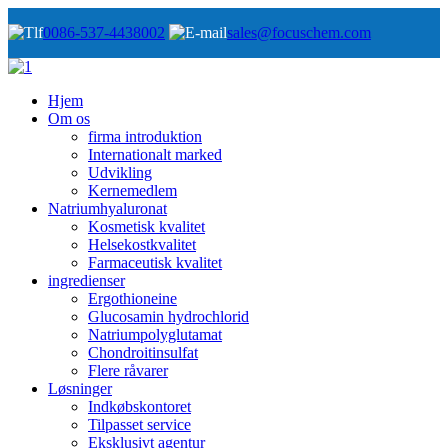
0086-537-4438002
sales@focuschem.com
Hjem
Om os
firma introduktion
Internationalt marked
Udvikling
Kernemedlem
Natriumhyaluronat
Kosmetisk kvalitet
Helsekostkvalitet
Farmaceutisk kvalitet
ingredienser
Ergothioneine
Glucosamin hydrochlorid
Natriumpolyglutamat
Chondroitinsulfat
Flere råvarer
Løsninger
Indkøbskontoret
Tilpasset service
Eksklusivt agentur