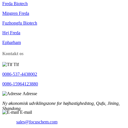
Freda Biotech
Mingren Freda
Fuzhongfu Biotech
Hej Freda
Epharham
Kontakt os
Tlf
0086-537-4438002
0086-15964123880
Adresse
Ny økonomisk udviklingszone for højhastighedstog, Qufu, Jining,
Shandong
E-mail
sales@focuschem.com