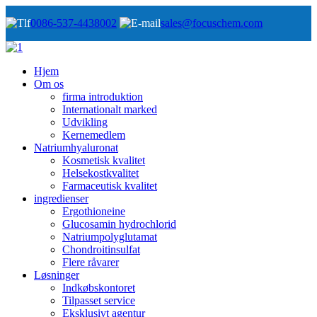
0086-537-4438002
sales@focuschem.com
Hjem
Om os
firma introduktion
Internationalt marked
Udvikling
Kernemedlem
Natriumhyaluronat
Kosmetisk kvalitet
Helsekostkvalitet
Farmaceutisk kvalitet
ingredienser
Ergothioneine
Glucosamin hydrochlorid
Natriumpolyglutamat
Chondroitinsulfat
Flere råvarer
Løsninger
Indkøbskontoret
Tilpasset service
Eksklusivt agentur