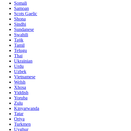
Somali
Samoan
Scots Gaelic
Shona
Sindhi
Sundanese
Swahili
Tajik
Tamil
Telugu
Thai
Ukrainian
Urdu
Uzbek
Vietnamese
Welsh
Xhosa
Yiddish
Yoruba
Zulu
Kinyarwanda
Tatar
Oriya
Turkmen
Uyghur