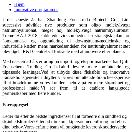
Hjem
Innovative programmer
I de seneste år har Shandong Focusfreda Biotech Co., Ltd.
successivt udviklet nye produkter som oligo molekylvægt
natriumhyaluronat, meget høj molekylvægt natriumhyaluronat,
Treme HA.I 2018 etablerede virksomheden en strategisk plan for
"omdannelse og opgradering til downstream-medicinske og
industrielle kæder, mens markedsandelen for natriumhyaluronat støt
blev øget."R&D-centret vil fortsætte med at innovere efter planen.
Med næsten 20 års erfaring på import- og eksportmarkedet har Qufu
Focuschem Trading Co.,Ltd.altid levere mere omfattende og
tilpassede løsninger.Ved at tilbyde disse fleksible og innovative
transaktionstjenester udnytter vi vores omfattende brancheekspertise
til at imødekomme vores kunders behov på en mere strømlinet og
professionel måde.Vi ser frem til at etablere langsigtede
partnerskaber med flere kunder.
Forespørgsel
Leder du efter de bedste ingredienser til at forbedre din sundhed og
skønhedsformler?Efterlad din kontaktperson nedenfor og fortæl os
dine behov.Vores erfarne team vil omgående levere skræddersyede