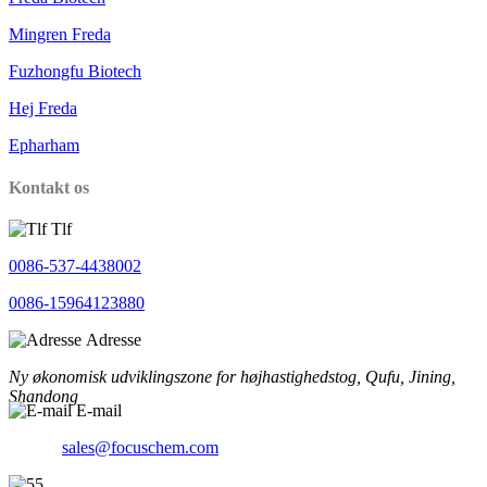
Mingren Freda
Fuzhongfu Biotech
Hej Freda
Epharham
Kontakt os
Tlf
0086-537-4438002
0086-15964123880
Adresse
Ny økonomisk udviklingszone for højhastighedstog, Qufu, Jining,
Shandong
E-mail
sales@focuschem.com