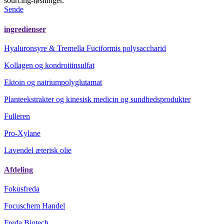
sourcing-løsninger.
Sende
ingredienser
Hyaluronsyre & Tremella Fuciformis polysaccharid
Kollagen og kondroitinsulfat
Ektoin og natriumpolyglutamat
Planteekstrakter og kinesisk medicin og sundhedsprodukter
Fulleren
Pro-Xylane
Lavendel æterisk olie
Afdeling
Fokusfreda
Focuschem Handel
Freda Biotech