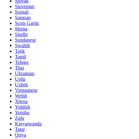
Slovak
Slovenian
Somali
Samoan
Scots Gaelic
Shona
Sindhi
Sundanese
Swahili
Tajik
Tamil
Telugu
Thai
Ukrainian
Urdu
Uzbek
Vietnamese
Welsh
Xhosa
Yiddish
Yoruba
Zulu
Kinyarwanda
Tatar
Oriya