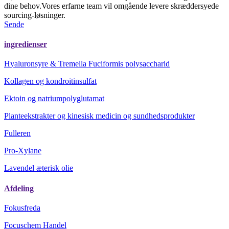
dine behov.Vores erfarne team vil omgående levere skræddersyede
sourcing-løsninger.
Sende
ingredienser
Hyaluronsyre & Tremella Fuciformis polysaccharid
Kollagen og kondroitinsulfat
Ektoin og natriumpolyglutamat
Planteekstrakter og kinesisk medicin og sundhedsprodukter
Fulleren
Pro-Xylane
Lavendel æterisk olie
Afdeling
Fokusfreda
Focuschem Handel