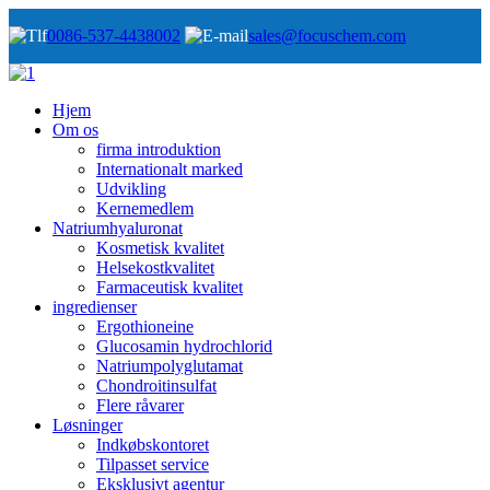
0086-537-4438002
sales@focuschem.com
Hjem
Om os
firma introduktion
Internationalt marked
Udvikling
Kernemedlem
Natriumhyaluronat
Kosmetisk kvalitet
Helsekostkvalitet
Farmaceutisk kvalitet
ingredienser
Ergothioneine
Glucosamin hydrochlorid
Natriumpolyglutamat
Chondroitinsulfat
Flere råvarer
Løsninger
Indkøbskontoret
Tilpasset service
Eksklusivt agentur