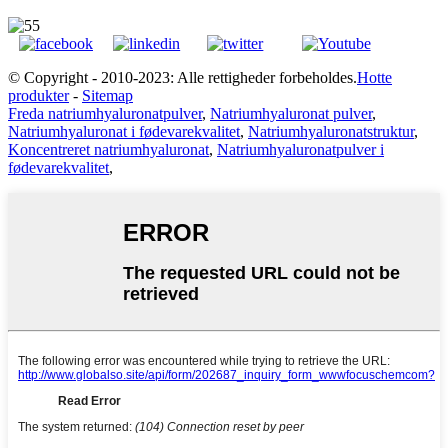
© Copyright - 2010-2023: Alle rettigheder forbeholdes.
Hotte
produkter
-
Sitemap
Freda natriumhyaluronatpulver
,
Natriumhyaluronat pulver
,
Natriumhyaluronat i fødevarekvalitet
,
Natriumhyaluronatstruktur
,
Koncentreret natriumhyaluronat
,
Natriumhyaluronatpulver i
fødevarekvalitet
,