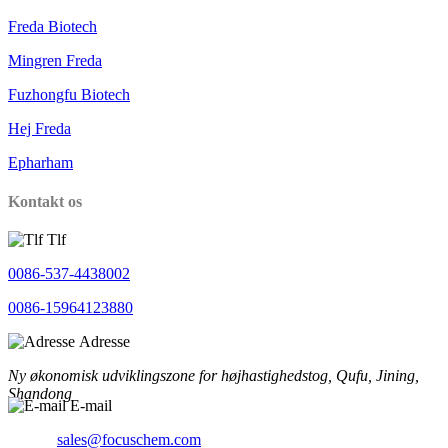
Freda Biotech
Mingren Freda
Fuzhongfu Biotech
Hej Freda
Epharham
Kontakt os
Tlf
0086-537-4438002
0086-15964123880
Adresse
Ny økonomisk udviklingszone for højhastighedstog, Qufu, Jining,
Shandong
E-mail
sales@focuschem.com