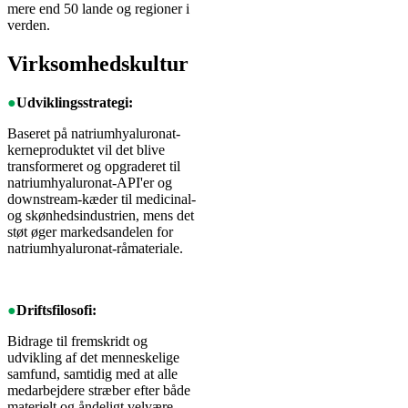
mere end 50 lande og regioner i
verden.
Virksomhedskultur
●
Udviklingsstrategi:
Baseret på natriumhyaluronat-
kerneproduktet vil det blive
transformeret og opgraderet til
natriumhyaluronat-API'er og
downstream-kæder til medicinal-
og skønhedsindustrien, mens det
støt øger markedsandelen for
natriumhyaluronat-råmateriale.
●
Driftsfilosofi:
Bidrage til fremskridt og
udvikling af det menneskelige
samfund, samtidig med at alle
medarbejdere stræber efter både
materielt og åndeligt velvære.