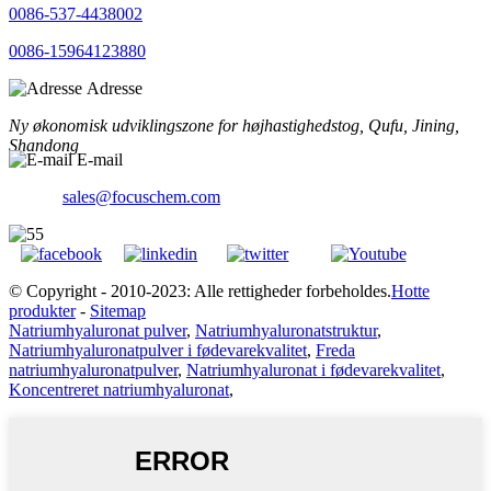
0086-537-4438002
0086-15964123880
Adresse
Ny økonomisk udviklingszone for højhastighedstog, Qufu, Jining,
Shandong
E-mail
sales@focuschem.com
© Copyright - 2010-2023: Alle rettigheder forbeholdes.
Hotte
produkter
-
Sitemap
Natriumhyaluronat pulver
,
Natriumhyaluronatstruktur
,
Natriumhyaluronatpulver i fødevarekvalitet
,
Freda
natriumhyaluronatpulver
,
Natriumhyaluronat i fødevarekvalitet
,
Koncentreret natriumhyaluronat
,