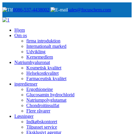
0086-537-4438002
sales@focuschem.com
Hjem
Om os
firma introduktion
Internationalt marked
Udvikling
Kernemedlem
Natriumhyaluronat
Kosmetisk kvalitet
Helsekostkvalitet
Farmaceutisk kvalitet
ingredienser
Ergothioneine
Glucosamin hydrochlorid
Natriumpolyglutamat
Chondroitinsulfat
Flere råvarer
Løsninger
Indkøbskontoret
Tilpasset service
Eksklusivt agentur