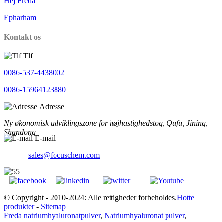
Hej Freda
Epharham
Kontakt os
Tlf
0086-537-4438002
0086-15964123880
Adresse
Ny økonomisk udviklingszone for højhastighedstog, Qufu, Jining,
Shandong
E-mail
sales@focuschem.com
© Copyright - 2010-2024: Alle rettigheder forbeholdes.
Hotte
produkter
-
Sitemap
Freda natriumhyaluronatpulver
,
Natriumhyaluronat pulver
,