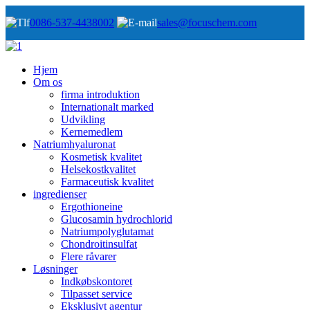
0086-537-4438002
sales@focuschem.com
Hjem
Om os
firma introduktion
Internationalt marked
Udvikling
Kernemedlem
Natriumhyaluronat
Kosmetisk kvalitet
Helsekostkvalitet
Farmaceutisk kvalitet
ingredienser
Ergothioneine
Glucosamin hydrochlorid
Natriumpolyglutamat
Chondroitinsulfat
Flere råvarer
Løsninger
Indkøbskontoret
Tilpasset service
Eksklusivt agentur