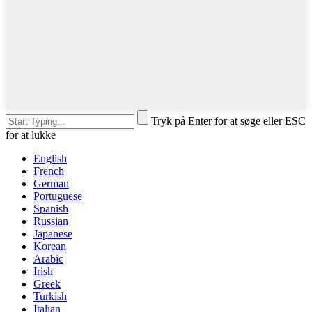
Tryk på Enter for at søge eller ESC
for at lukke
English
French
German
Portuguese
Spanish
Russian
Japanese
Korean
Arabic
Irish
Greek
Turkish
Italian