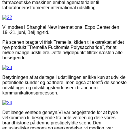
farmaceutiske maskiner, emballagematerialer til
laboratorieinstrumenter international udstilling.
Vi mødtes i Shanghai New International Expo Center den
19.-21. juni, Beijing-tid.
På scenen bragte vi frisk Tremella, kilden til ekstraktet af det
nye produkt "Tremella Fuciformis Polysaccharide", for at
møde mange udstillere.Dette højdepunkt tiltrak næsten alle
besøgende.
Betydningen af ​​at deltage i udstillingen er ikke kun at udvikle
potentielle kunder og partnere, men også at forstå de seneste
udviklinger og udviklingstendenser i branchen i
kommunikationsprocessen.
Det længe ventede gensyn.Vi var begejstrede for at byde
velkommen til besøgende fra hele verden og dele vores
brandhistorie på denne prestigefyldte scene.Den
entusiastiske respons og anerkendelse, vi modtog, var