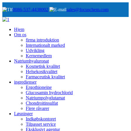
0086-537-4438002
sales@focuschem.com
Hjem
Om os
firma introduktion
Internationalt marked
Udvikling
Kernemedlem
Natriumhyaluronat
Kosmetisk kvalitet
Helsekostkvalitet
Farmaceutisk kvalitet
ingredienser
Ergothioneine
Glucosamin hydrochlorid
Natriumpolyglutamat
Chondroitinsulfat
Flere råvarer
Løsninger
Indkøbskontoret
Tilpasset service
Eksklusivt agentur