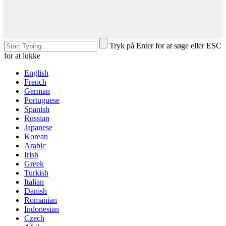
Tryk på Enter for at søge eller ESC
for at lukke
English
French
German
Portuguese
Spanish
Russian
Japanese
Korean
Arabic
Irish
Greek
Turkish
Italian
Danish
Romanian
Indonesian
Czech