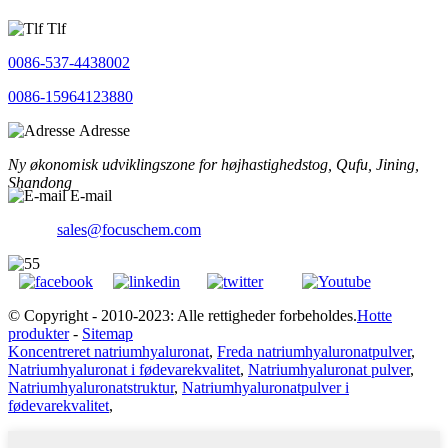
Tlf
0086-537-4438002
0086-15964123880
Adresse
Ny økonomisk udviklingszone for højhastighedstog, Qufu, Jining,
Shandong
E-mail
sales@focuschem.com
© Copyright - 2010-2023: Alle rettigheder forbeholdes.
Hotte
produkter
-
Sitemap
Koncentreret natriumhyaluronat
,
Freda natriumhyaluronatpulver
,
Natriumhyaluronat i fødevarekvalitet
,
Natriumhyaluronat pulver
,
Natriumhyaluronatstruktur
,
Natriumhyaluronatpulver i
fødevarekvalitet
,